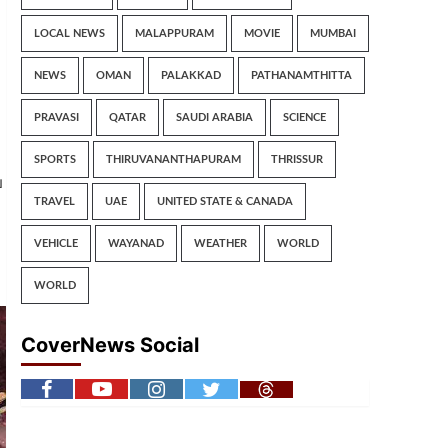
LOCAL NEWS
MALAPPURAM
MOVIE
MUMBAI
NEWS
OMAN
PALAKKAD
PATHANAMTHITTA
PRAVASI
QATAR
SAUDI ARABIA
SCIENCE
SPORTS
THIRUVANANTHAPURAM
THRISSUR
െ
TRAVEL
UAE
UNITED STATE & CANADA
VEHICLE
WAYANAD
WEATHER
WORLD
WORLD
CoverNews Social