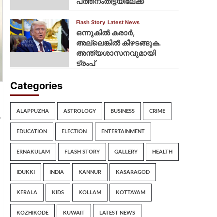
പത്തനംതിട്ടയിലേക്ക്
Flash Story
Latest News
ഒന്നുകില്‍ കരാര്‍,
അല്ലെങ്കില്‍ കീഴടങ്ങുക.
അന്ത്യശാസനവുമായി
ട്രംപ്
Categories
ALAPPUZHA
ASTROLOGY
BUSINESS
CRIME
ം
EDUCATION
ELECTION
ENTERTAINMENT
ERNAKULAM
FLASH STORY
GALLERY
HEALTH
IDUKKI
INDIA
KANNUR
KASARAGOD
KERALA
KIDS
KOLLAM
KOTTAYAM
KOZHIKODE
KUWAIT
LATEST NEWS