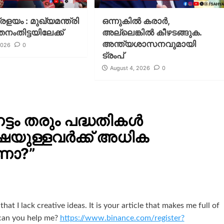
പ്രളയം : മുഖ്യമന്ത്രി
ഒന്നുകില്‍ കരാര്‍,
തനംതിട്ടയിലേക്ക്
അല്ലെങ്കില്‍ കീഴടങ്ങുക.
അന്ത്യശാസനവുമായി
2026
0
ട്രംപ്
August 4, 2026
0
േട്ടം തരും പദ്ധതികള്‍
ഷയുള്ളവർക്ക് അധിക
ണോ?
”
at I lack creative ideas. It is your article that makes me full of
 can you help me?
https://www.binance.com/register?