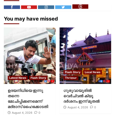
You may have missed
Flash Story
Local News
Latest News
Flash Story
Thrissur
ഉദയനിധിയെ ഇന്നു
ഗുരുവായൂരില്‍
തന്നെ
വെര്‍ച്വല്‍ ക്യൂ
മോചിപ്പിക്കണമെന്ന്
ദര്‍ശനം ഇന്ന് മുതല്‍
മദ്രാസ് ഹൈക്കോടതി
August 4, 2026
0
August 4, 2026
0