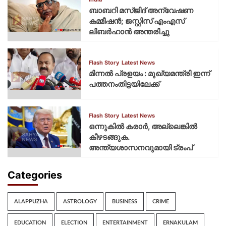
ബാബറി മസ്ജിദ് അന്വേഷണ
കമ്മീഷന്‍; ജസ്റ്റിസ് എംഎസ്
ലിബര്‍ഹാന്‍ അന്തരിച്ചു
Flash Story
Latest News
മിന്നല്‍ പ്രളയം : മുഖ്യമന്ത്രി ഇന്ന്
പത്തനംതിട്ടയിലേക്ക്
Flash Story
Latest News
ഒന്നുകില്‍ കരാര്‍, അല്ലെങ്കില്‍
കീഴടങ്ങുക.
അന്ത്യശാസനവുമായി ട്രംപ്
Categories
ALAPPUZHA
ASTROLOGY
BUSINESS
CRIME
EDUCATION
ELECTION
ENTERTAINMENT
ERNAKULAM