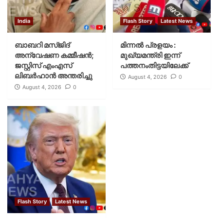
India
Flash Story
Latest News
ബാബറി മസ്ജിദ്
മിന്നല്‍ പ്രളയം :
അന്വേഷണ കമ്മീഷന്‍;
മുഖ്യമന്ത്രി ഇന്ന്
ജസ്റ്റിസ് എംഎസ്
പത്തനംതിട്ടയിലേക്ക്
ലിബര്‍ഹാന്‍ അന്തരിച്ചു
August 4, 2026
0
August 4, 2026
0
Flash Story
Latest News