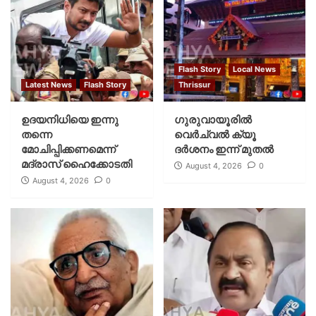
Flash Story
Local News
Latest News
Flash Story
Thrissur
ഉദയനിധിയെ ഇന്നു
ഗുരുവായൂരില്‍
തന്നെ
വെര്‍ച്വല്‍ ക്യൂ
മോചിപ്പിക്കണമെന്ന്
ദര്‍ശനം ഇന്ന് മുതല്‍
മദ്രാസ് ഹൈക്കോടതി
August 4, 2026
0
August 4, 2026
0