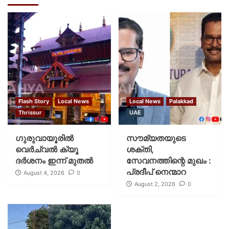
Flash Story
Local News
Local News
Palakkad
Thrissur
UAE
ഗുരുവായൂരില്‍
സൗമ്യതയുടെ
വെര്‍ച്വല്‍ ക്യൂ
ശക്തി,
ദര്‍ശനം ഇന്ന് മുതല്‍
സേവനത്തിന്റെ മുഖം :
പ്രദീപ് നെന്മാറ
August 4, 2026
0
August 2, 2026
0