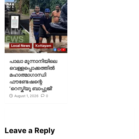
Local News
Kottayam
പാലാ മൂന്നാനിയിലെ
വെള്ളപ്പൊക്കത്തിൽ
മഹാത്മാഗാന്ധി
ഫൗണ്ടേഷന്റെ
‘റെസ്ക്യൂ ബാപ്പുജി’
August 1, 2026
0
Leave a Reply