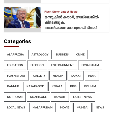
Flash Story
Latest News
ഒന്നുകില്‍ കരാര്‍, അല്ലെങ്കില്‍
കീഴടങ്ങുക.
അന്ത്യശാസനവുമായി ട്രംപ്
Categories
ALAPPUZHA
ASTROLOGY
BUSINESS
CRIME
EDUCATION
ELECTION
ENTERTAINMENT
ERNAKULAM
FLASH STORY
GALLERY
HEALTH
IDUKKI
INDIA
KANNUR
KASARAGOD
KERALA
KIDS
KOLLAM
KOTTAYAM
KOZHIKODE
KUWAIT
LATEST NEWS
LOCAL NEWS
MALAPPURAM
MOVIE
MUMBAI
NEWS