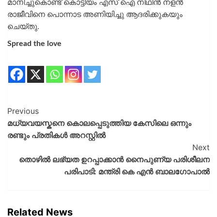
മാനിച്ചുകൊണ്ട് കൊട്ടിയം എസ് ഐ നിഥിൻ നളൻ
രാജീവിനെ പൊന്നാട അണിയിച്ചു ആദരിക്കുകയും
ചെയ്തു.
Spread the love
Previous
മധ്യവയസ്കനെ കൊലപ്പെടുത്തിയ കേസിലെ ഒന്നും
രണ്ടും പ്രതികൾ അറസ്റ്റിൽ
Next
തൊഴിൽ ലഭ്യത ഉറപ്പാക്കാൻ നൈപുണ്യ പരിശീലന
പരിപാടി: മന്ത്രി കെ എൻ ബാലഗോപാൽ
Related News