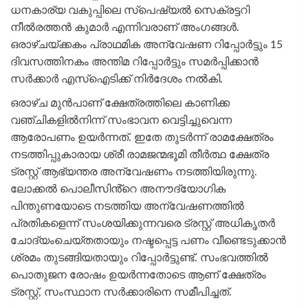
ധനകാര്യ വകുപ്പിലെ സ്പെഷ്യൽ സെക്രട്ടറി
നീൽരത്തൻ കുമാർ എന്നിവരാണ് അം​ഗങ്ങൾ.
ഒരാഴ്ചയ്ക്കകം പ്രാഥമിക അന്വേഷണ റിപ്പോ‍ർട്ടും 15
ദിവസത്തിനകം അന്തിമ റിപ്പോർട്ടും സമർപ്പിക്കാൻ
സർക്കാർ എസ്ഐടിക്ക് നിർദേശം നൽകി.
ഒരാഴ്ച മുൻപാണ് ക്ഷേത്രത്തിലെ കാണിക്ക
വഞ്ചികളിൽനിന്ന് സംഭാവന വെട്ടിച്ചുവെന്ന
ആരോപണം ഉയർന്നത്. ഇതേ തുടർന്ന് രാമക്ഷേത്രം
നടത്തിപ്പുകാരായ ശ്രീ രാമജന്മഭൂമി തീ‍ർത്ഥ ക്ഷേത്ര
ട്രസ്റ്റ് ആഭ്യന്തര അന്വേഷണം നടത്തിയിരുന്നു.
ലോക്കൽ പൊലീസിൻ്റെ അനൗദ്യോ​ഗിക
പിന്തുണയോടെ നടത്തിയ അന്വേഷണത്തിൽ
പ്രതികളെന്ന് സംശയിക്കുന്നവരെ ട്രസ്റ്റ് അധികൃതർ
ചോദ്യംചെയ്തതായും നഷ്ടപ്പെട്ട പണം വീണ്ടെടുക്കാൻ
ശ്രമം തുടങ്ങിയതായും റിപ്പോർട്ടുണ്ട്. സംഭവത്തിൽ
പൊതുജന രോഷം ഉയർന്നതോടെ ആണ് ക്ഷേത്രം
ട്രസ്റ്റ്, സംസ്ഥാന സർക്കാരിനെ സമീപിച്ചത്.