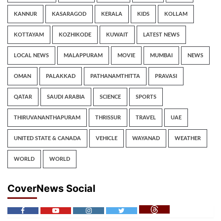
KANNUR
KASARAGOD
KERALA
KIDS
KOLLAM
KOTTAYAM
KOZHIKODE
KUWAIT
LATEST NEWS
LOCAL NEWS
MALAPPURAM
MOVIE
MUMBAI
NEWS
OMAN
PALAKKAD
PATHANAMTHITTA
PRAVASI
QATAR
SAUDI ARABIA
SCIENCE
SPORTS
THIRUVANANTHAPURAM
THRISSUR
TRAVEL
UAE
UNITED STATE & CANADA
VEHICLE
WAYANAD
WEATHER
WORLD
WORLD
CoverNews Social