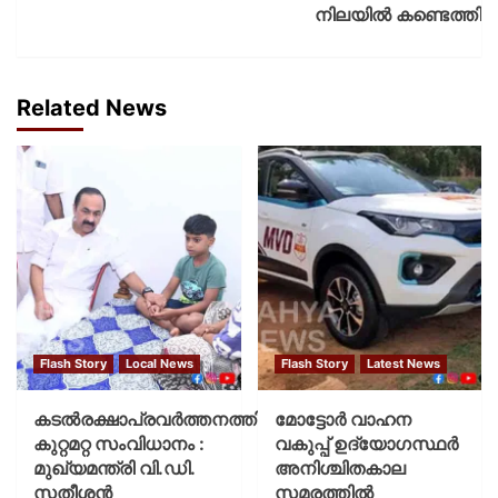
നിലയില്‍ കണ്ടെത്തി
Related News
Flash Story
Local News
Flash Story
Latest News
കടല്‍രക്ഷാപ്രവര്‍ത്തനത്തിന്
മോട്ടോര്‍ വാഹന
കുറ്റമറ്റ സംവിധാനം :
വകുപ്പ് ഉദ്യോഗസ്ഥര്‍
മുഖ്യമന്ത്രി വി.ഡി.
അനിശ്ചിതകാല
സതീശന്‍
സമരത്തില്‍