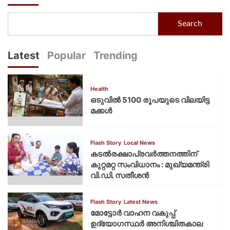
Search
Latest
Popular
Trending
Health
ഒടുവിൽ 5100 രൂപയുടെ വിലയിട്ട
മക്കൾ
Flash Story
Local News
കടല്‍രക്ഷാപ്രവര്‍ത്തനത്തിന്
കുറ്റമറ്റ സംവിധാനം : മുഖ്യമന്ത്രി
വി.ഡി. സതീശന്‍
Flash Story
Latest News
മോട്ടോര്‍ വാഹന വകുപ്പ്
ഉദ്യോഗസ്ഥര്‍ അനിശ്ചിതകാല