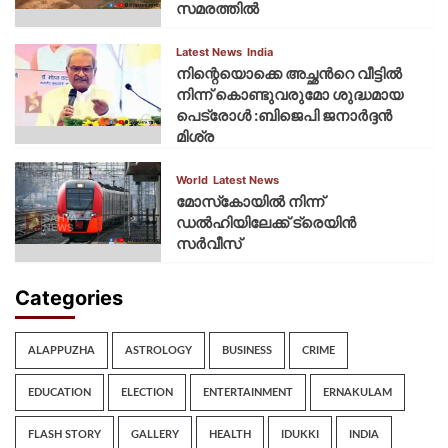
സമരത്തില്‍
Latest News
India
നിന്റെയൊക്കെ അച്ഛൻറെ വീട്ടിൽ
നിന്ന് കൊണ്ടുവരുമോ ശുദ്ധമായ
പെട്രോൾ :ബിജെപി ജനാർദ്ദൻ
മിശ്ര
World
Latest News
മോസ്‌കോയില്‍ നിന്ന്
ഡല്‍ഹിയിലേക്ക് ട്രെയിന്‍
സര്‍വീസ്
Categories
ALAPPUZHA
ASTROLOGY
BUSINESS
CRIME
EDUCATION
ELECTION
ENTERTAINMENT
ERNAKULAM
FLASH STORY
GALLERY
HEALTH
IDUKKI
INDIA