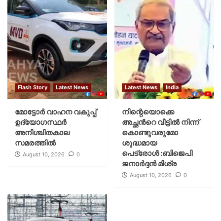
Flash Story
Latest News
Latest News
India
മോട്ടോര്‍ വാഹന വകുപ്പ്
നിന്റെയൊക്കെ
ഉദ്യോഗസ്ഥര്‍
അച്ഛൻറെ വീട്ടിൽ നിന്ന്
അനിശ്ചിതകാല
കൊണ്ടുവരുമോ
സമരത്തില്‍
ശുദ്ധമായ
പെട്രോൾ :ബിജെപി
August 10, 2026
0
ജനാർദ്ദൻ മിശ്ര
August 10, 2026
0